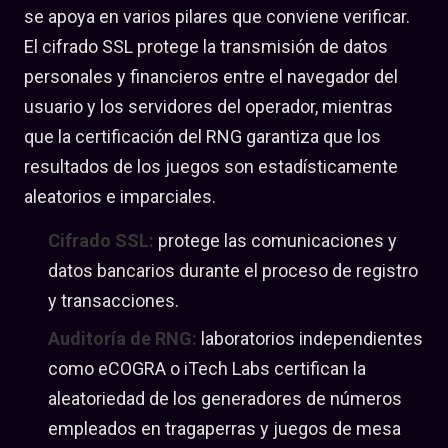
se apoya en varios pilares que conviene verificar.
El cifrado SSL protege la transmisión de datos
personales y financieros entre el navegador del
usuario y los servidores del operador, mientras
que la certificación del RNG garantiza que los
resultados de los juegos son estadísticamente
aleatorios e imparciales.
Cifrado SSL:
protege las comunicaciones y
datos bancarios durante el proceso de registro
y transacciones.
Auditoría de RNG:
laboratorios independientes
como eCOGRA o iTech Labs certifican la
aleatoriedad de los generadores de números
empleados en tragaperras y juegos de mesa