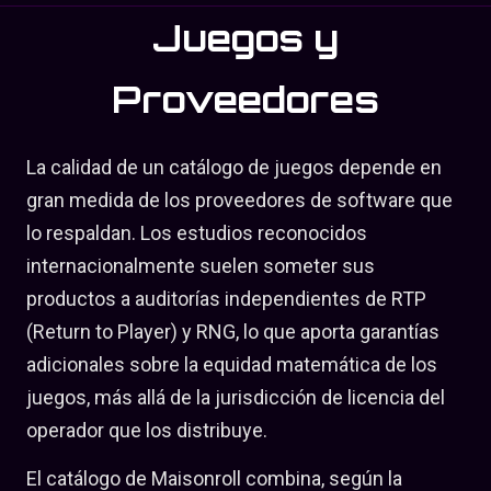
Juegos y
Proveedores
La calidad de un catálogo de juegos depende en
gran medida de los proveedores de software que
lo respaldan. Los estudios reconocidos
internacionalmente suelen someter sus
productos a auditorías independientes de RTP
(Return to Player) y RNG, lo que aporta garantías
adicionales sobre la equidad matemática de los
juegos, más allá de la jurisdicción de licencia del
operador que los distribuye.
El catálogo de Maisonroll combina, según la