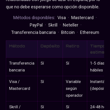
que no debe esperarse como opción disponible.
Métodos disponibles:
Visa
·
Mastercard
·
PayPal
·
Skrill
·
Neteller
·
Transferencia bancaria
·
Bitcoin
·
Ethereum
Método
Depósito
Retiro
Tiempo
estimado
Transferencia
Sí
Sí
1-5 días
bancaria
hábiles
Visa /
Sí
Variable
Instantáne
Mastercard
según
(depósito)
operador
Skrill /
Sí
Sí
24-48 hora