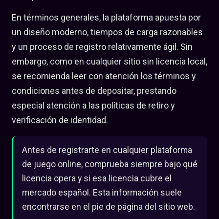
En términos generales, la plataforma apuesta por
un diseño moderno, tiempos de carga razonables
y un proceso de registro relativamente ágil. Sin
embargo, como en cualquier sitio sin licencia local,
se recomienda leer con atención los términos y
condiciones antes de depositar, prestando
especial atención a las políticas de retiro y
verificación de identidad.
Antes de registrarte en cualquier plataforma
de juego online, comprueba siempre bajo qué
licencia opera y si esa licencia cubre el
mercado español. Esta información suele
encontrarse en el pie de página del sitio web.