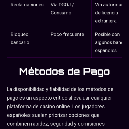
Reclamaciones
Vía DGOJ /
Vía autoridad
Consumo
de licencia
extranjera
Bloqueo
Poco frecuente
Posible con
bancario
algunos bancos
españoles
Métodos de Pago
La disponibilidad y fiabilidad de los métodos de
pago es un aspecto crítico al evaluar cualquier
plataforma de casino online. Los jugadores
españoles suelen priorizar opciones que
combinen rapidez, seguridad y comisiones