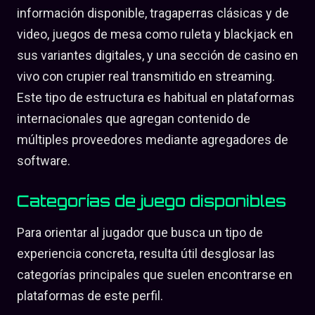
información disponible, tragaperras clásicas y de
video, juegos de mesa como ruleta y blackjack en
sus variantes digitales, y una sección de casino en
vivo con crupier real transmitido en streaming.
Este tipo de estructura es habitual en plataformas
internacionales que agregan contenido de
múltiples proveedores mediante agregadores de
software.
Categorías de juego disponibles
Para orientar al jugador que busca un tipo de
experiencia concreta, resulta útil desglosar las
categorías principales que suelen encontrarse en
plataformas de este perfil.