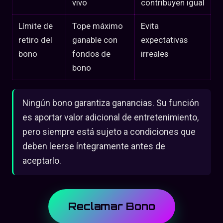
vivo
contribuyen igual
Límite de
Tope máximo
Evita
retiro del
ganable con
expectativas
bono
fondos de
irreales
bono
Ningún bono garantiza ganancias. Su función
es aportar valor adicional de entretenimiento,
pero siempre está sujeto a condiciones que
deben leerse íntegramente antes de
aceptarlo.
Reclamar Bono