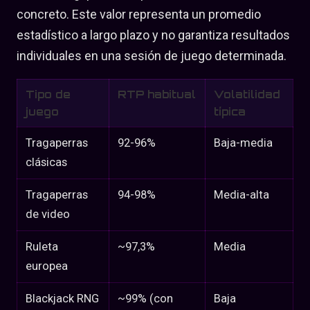
concreto. Este valor representa un promedio
estadístico a largo plazo y no garantiza resultados
individuales en una sesión de juego determinada.
Tipo de
RTP habitual
Volatilidad
juego
típica
Tragaperras
92-96%
Baja-media
clásicas
Tragaperras
94-98%
Media-alta
de video
Ruleta
~97,3%
Media
europea
Blackjack RNG
~99% (con
Baja